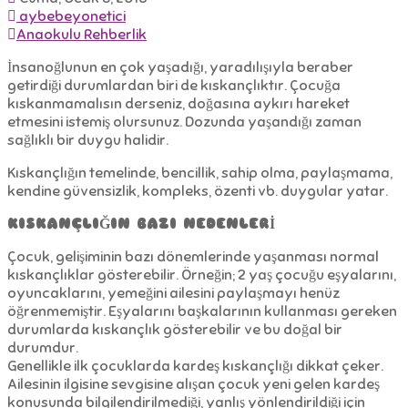
aybebeyonetici
Anaokulu Rehberlik
İnsanoğlunun en çok yaşadığı, yaradılışıyla beraber
getirdiği durumlardan biri de kıskançlıktır. Çocuğa
kıskanmamalısın derseniz, doğasına aykırı hareket
etmesini istemiş olursunuz. Dozunda yaşandığı zaman
sağlıklı bir duygu halidir.
Kıskançlığın temelinde, bencillik, sahip olma, paylaşmama,
kendine güvensizlik, kompleks, özenti vb. duygular yatar.
KISKANÇLIĞIN BAZI NEDENLERİ
Çocuk, gelişiminin bazı dönemlerinde yaşanması normal
kıskançlıklar gösterebilir. Örneğin; 2 yaş çocuğu eşyalarını,
oyuncaklarını, yemeğini ailesini paylaşmayı henüz
öğrenmemiştir. Eşyalarını başkalarının kullanması gereken
durumlarda kıskançlık gösterebilir ve bu doğal bir
durumdur.
Genellikle ilk çocuklarda kardeş kıskançlığı dikkat çeker.
Ailesinin ilgisine sevgisine alışan çocuk yeni gelen kardeş
konusunda bilgilendirilmediği, yanlış yönlendirildiği için