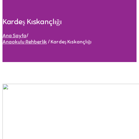
Kardeş Kıskançlığı
Ana Sayfa
/
Anaokulu Rehberlik
/
Kardeş Kıskançlığı