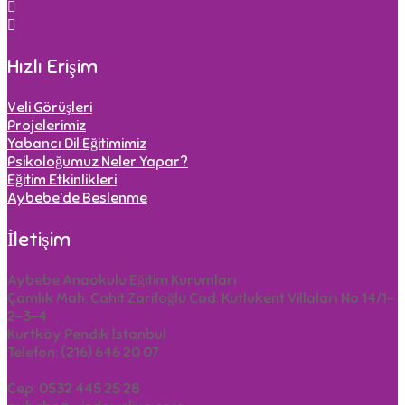
Hızlı Erişim
Veli Görüşleri
Projelerimiz
Yabancı Dil Eğitimimiz
Psikoloğumuz Neler Yapar?
Eğitim Etkinlikleri
Aybebe’de Beslenme
İletişim
Aybebe Anaokulu Eğitim Kurumları
Çamlık Mah. Cahit Zarifoğlu Cad. Kutlukent Villaları No 14/1-
2-3-4
Kurtköy Pendik İstanbul
Telefon: (216) 646 20 07
Cep: 0532 445 25 28