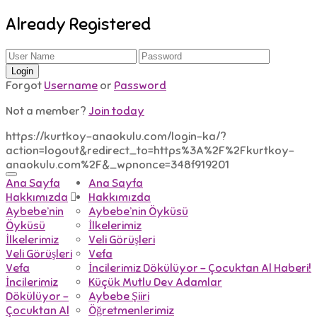
Already Registered
Forgot
Username
or
Password
Not a member?
Join today
https://kurtkoy-anaokulu.com/login-ka/?
action=logout&redirect_to=https%3A%2F%2Fkurtkoy-
anaokulu.com%2F&_wpnonce=348f919201
Ana Sayfa
Ana Sayfa
Hakkımızda
Hakkımızda
Aybebe’nin
Aybebe’nin Öyküsü
Öyküsü
İlkelerimiz
İlkelerimiz
Veli Görüşleri
Veli Görüşleri
Vefa
Vefa
İncilerimiz Dökülüyor – Çocuktan Al Haberi!
İncilerimiz
Küçük Mutlu Dev Adamlar
Dökülüyor –
Aybebe Şiiri
Çocuktan Al
Öğretmenlerimiz