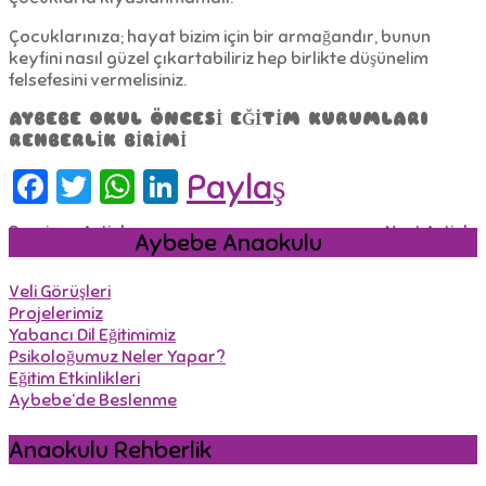
Çocuklarınıza; hayat bizim için bir armağandır, bunun
keyfini nasıl güzel çıkartabiliriz hep birlikte düşünelim
felsefesini vermelisiniz.
AYBEBE OKUL ÖNCESİ EĞİTİM KURUMLARI
REHBERLİK BİRİMİ
Facebook
Twitter
WhatsApp
LinkedIn
Paylaş
Previous Article
Next Article
Aybebe Anaokulu
Veli Görüşleri
Projelerimiz
Yabancı Dil Eğitimimiz
Psikoloğumuz Neler Yapar?
Eğitim Etkinlikleri
Aybebe’de Beslenme
Anaokulu Rehberlik