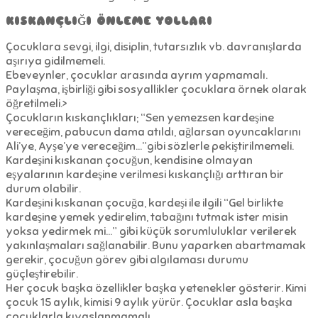
KISKANÇLIĞI ÖNLEME YOLLARI
Çocuklara sevgi, ilgi, disiplin, tutarsızlık vb. davranışlarda
aşırıya gidilmemeli.
Ebeveynler, çocuklar arasında ayrım yapmamalı.
Paylaşma, işbirliği gibi sosyallikler çocuklara örnek olarak
öğretilmeli.>
Çocukların kıskançlıkları; “Sen yemezsen kardeşine
vereceğim, pabucun dama atıldı, ağlarsan oyuncaklarını
Ali’ye, Ayşe’ye vereceğim…”gibi sözlerle pekiştirilmemeli.
Kardeşini kıskanan çocuğun, kendisine olmayan
eşyalarının kardeşine verilmesi kıskançlığı arttıran bir
durum olabilir.
Kardeşini kıskanan çocuğa, kardeşi ile ilgili “Gel birlikte
kardeşine yemek yedirelim, tabağını tutmak ister misin
yoksa yedirmek mi…” gibi küçük sorumluluklar verilerek
yakınlaşmaları sağlanabilir. Bunu yaparken abartmamak
gerekir, çocuğun görev gibi algılaması durumu
güçleştirebilir.
Her çocuk başka özellikler başka yetenekler gösterir. Kimi
çocuk 15 aylık, kimisi 9 aylık yürür. Çocuklar asla başka
çocuklarla kıyaslanmamalı.